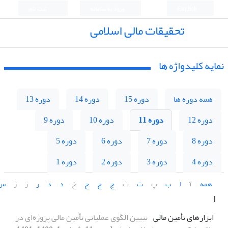
English
ورود به سامانه
ثبت نام
تحقیقات مالی اسلامی
نمایه کلیدواژه ها
همه دوره ها
دوره 15
دوره 14
دوره 13
دوره 12
دوره 11
دوره 10
دوره 9
دوره 8
دوره 7
دوره 6
دوره 5
دوره 4
دوره 3
دوره 2
دوره 1
همه
آ
ا
ب
پ
ت
ث
ج
چ
ح
خ
د
ذ
ر
ز
ژ
س
ا
ابزارهای تأمین مالی
تبیین الگوی عملیاتی تأمین مالی پروژه‌ای در