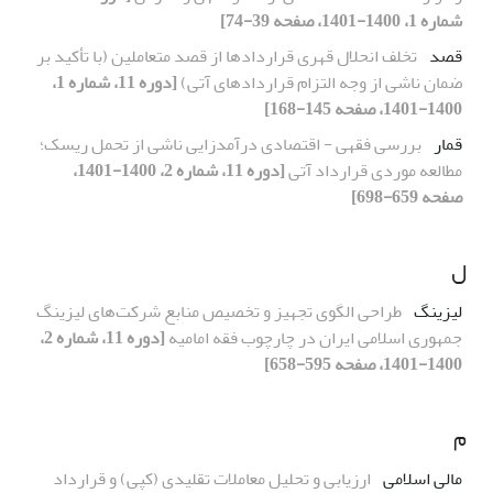
شماره 1، 1400-1401، صفحه 39-74]
قصد
تخلف انحلال قهری قراردادها از قصد متعاملین (با تأکید بر
ضمان ناشی از وجه التزام قراردادهای آتی)
[دوره 11، شماره 1،
1400-1401، صفحه 145-168]
قمار
بررسی فقهی - اقتصادی درآمدزایی ناشی از تحمل ریسک؛
مطالعه موردی قرارداد آتی
[دوره 11، شماره 2، 1400-1401،
صفحه 659-698]
ل
لیزینگ
طراحی الگوی تجهیز و تخصیص منابع شرکت‌های لیزینگ
جمهوری اسلامی ایران در چارچوب فقه امامیه
[دوره 11، شماره 2،
1400-1401، صفحه 595-658]
م
مالی اسلامی
ارزیابی و تحلیل معاملات تقلیدی (کپی) و قرارداد