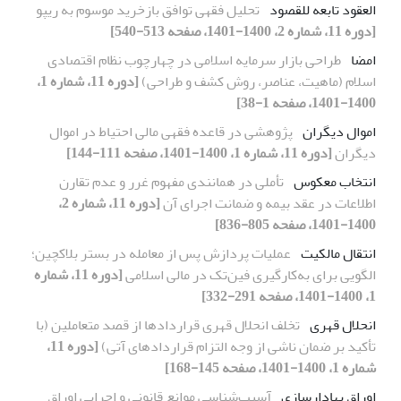
العقود تابعه للقصود
تحلیل فقهی توافق بازخرید موسوم به ریپو
[دوره 11، شماره 2، 1400-1401، صفحه 513-540]
امضا
طراحی بازار سرمایه اسلامی در چهارچوب نظام اقتصادی
اسلام (ماهیت، عناصر، روش کشف و طراحی)
[دوره 11، شماره 1،
1400-1401، صفحه 1-38]
اموال دیگران
پژوهشی در قاعده فقهی مالی احتیاط در اموال
دیگران
[دوره 11، شماره 1، 1400-1401، صفحه 111-144]
انتخاب معکوس
تأملی در همانندی مفهوم غرر و عدم تقارن
اطلاعات در عقد بیمه و ضمانت اجرای آن
[دوره 11، شماره 2،
1400-1401، صفحه 805-836]
انتقال مالکیت
عملیات پردازش پس از معامله در بستر بلاکچین؛
الگویی برای به‌کارگیری فین‌تک در مالی اسلامی
[دوره 11، شماره
1، 1400-1401، صفحه 291-332]
انحلال قهری
تخلف انحلال قهری قراردادها از قصد متعاملین (با
تأکید بر ضمان ناشی از وجه التزام قراردادهای آتی)
[دوره 11،
شماره 1، 1400-1401، صفحه 145-168]
اوراق بهادارسازی
آسیب‌شناسی موانع قانونی و اجرایی اوراق