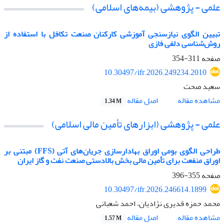
علمی - پژوهشی (بیمه‌های اسلامی)
تبیین الگوی نیازسنجی آموزشی کارکنان صنعت تکافل با استفاده از
روش‌شناسی دلفی فازی
صفحه
311-354
10.30497/ifr.2026.249234.2010
سعید صحت
اصل مقاله
مشاهده مقاله
1.34 M
علمی - پژوهشی (ابزارهای تأمین مالی اسلامی)
طراحی الگوی بومی اوراق بهادارسازی جریان‌های آتی (FFS) مبتنی بر
اوراق منفعت برای تأمین مالی بخش بالادستی صنعت نفت و گاز ایران
صفحه
355-396
10.30497/ifr.2026.246614.1899
محمد حمزه قدیری نژادیان، احمد شعبانی
اصل مقاله
مشاهده مقاله
1.57 M