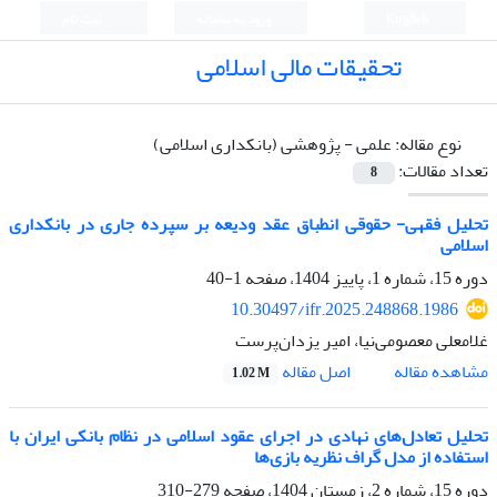
English
ورود به سامانه
ثبت نام
تحقیقات مالی اسلامی
نوع مقاله:
علمی - پژوهشی (بانکداری اسلامی)
تعداد مقالات:
8
تحلیل فقهی- حقوقی انطباق عقد ودیعه بر سپرده جاری در بانکداری
اسلامی
دوره 15، شماره 1، پاییز 1404، صفحه
1-40
10.30497/ifr.2025.248868.1986
غلامعلی معصومی‌نیا، امیر یزدان‌پرست
اصل مقاله
مشاهده مقاله
1.02 M
تحلیل تعادل‌های نهادی در اجرای عقود اسلامی در نظام بانکی ایران با
استفاده از مدل گراف نظریه بازی‌ها
دوره 15، شماره 2، زمستان 1404، صفحه
279-310