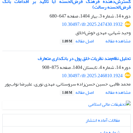
گسترش‌دهنده فرهنگ قرض‌الحسنه (با تأکید بر اقدامات بانک
قرض‌الحسنه رسالت)
دوره 14، شماره 3، بهار 1404، صفحه
647-680
10.30497/ifr.2025.247430.1932
وحید شهابی، مهدی خوش‌اخلاق
اصل مقاله
مشاهده مقاله
1.09 M
تحلیل نظام‌مند نظریات خلق پول در بانکداری متعارف
دوره 14، شماره 4، تابستان 1404، صفحه
875-908
10.30497/ifr.2025.246810.1924
محمد طالبی، حسین حسن‌زاده سروستانی، مهدی نوری، علیرضا نواب‌پور
اصل مقاله
مشاهده مقاله
1.08 M
مقالات آماده انتشار
شماره جاری