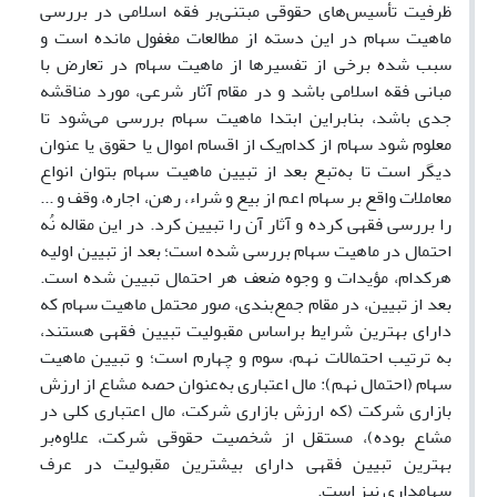
ظرفیت تأسیس‌های حقوقی مبتنی‌بر فقه اسلامی در بررسی
ماهیت سهام در این دسته از مطالعات مغفول مانده است و
سبب شده برخی از تفسیرها از ماهیت سهام در تعارض با
مبانی فقه اسلامی باشد و در مقام آثار شرعی، مورد مناقشه
جدی باشد، بنابراین ابتدا ماهیت سهام بررسی می‌شود تا
معلوم شود سهام از کدام‌یک از اقسام اموال یا حقوق یا عنوان
دیگر است تا به‌تبع بعد از تبیین ماهیت سهام بتوان انواع
معاملات واقع بر سهام اعم از بیع و شراء، رهن، اجاره، وقف و ...
را بررسی فقهی کرده و آثار آن را تبیین کرد. در این مقاله نُه
احتمال در ماهیت سهام بررسی ‌شده است؛ بعد از تبیین اولیه
هرکدام، مؤیدات و وجوه ضعف هر احتمال تبیین شده است.
بعد از تبیین، در مقام جمع‌بندی، صور محتمل ماهیت سهام که
دارای بهترین شرایط براساس مقبولیت تبیین فقهی هستند،
به ترتیب احتمالات نهم، سوم و چهارم است؛ و تبیین ماهیت
سهام (احتمال نهم): مال اعتباری به‌عنوان حصه مشاع از ارزش
بازاری شرکت (که ارزش بازاری شرکت، مال اعتباری کلی در
مشاع بوده)، مستقل از شخصیت حقوقی شرکت، علاوه‌بر
بهترین تبیین فقهی دارای بیشترین مقبولیت در عرف
سهامداری نیز است.