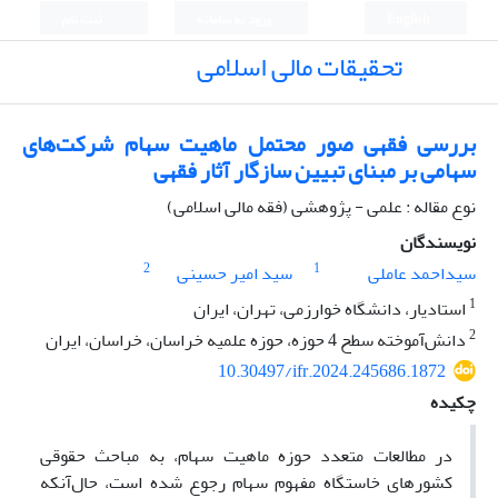
English
ورود به سامانه
ثبت نام
تحقیقات مالی اسلامی
بررسی فقهی صور محتمل ماهیت سهام شرکت‌های
سهامی بر مبنای تبیین سازگار آثار فقهی
نوع مقاله : علمی - پژوهشی (فقه مالی اسلامی)
نویسندگان
2
1
سیداحمد عاملی
سید امیر حسینی
1
استادیار، دانشگاه خوارزمی، تهران، ایران
2
دانش‌آموخته سطح 4 حوزه، حوزه علمیه خراسان، خراسان، ایران
10.30497/ifr.2024.245686.1872
چکیده
در مطالعات متعدد حوزه ماهیت سهام، به مباحث حقوقی
کشورهای خاستگاه مفهوم سهام رجوع شده است، حال‌آنکه