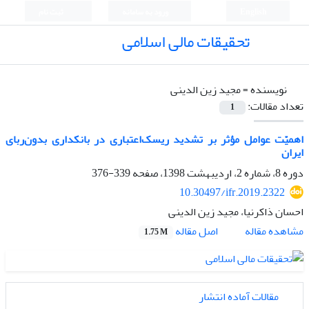
English
ورود به سامانه
ثبت نام
تحقیقات مالی اسلامی
نویسنده =
مجید زین الدینی
تعداد مقالات:
1
اهمیّت عوامل مؤثر بر تشدید ریسک‌اعتباری در بانکداری بدون‌ربای
‌ایران
دوره 8، شماره 2، اردیبهشت 1398، صفحه
339-376
10.30497/ifr.2019.2322
احسان ذاکرنیا، مجید زین الدینی
اصل مقاله
مشاهده مقاله
1.75 M
مقالات آماده انتشار