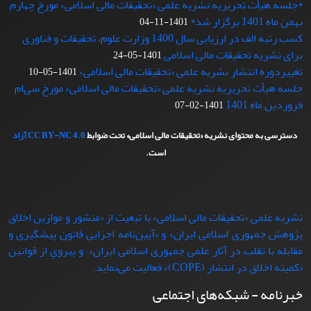
*جلسه هیأت تحریریه نشریه علمی «تحقیقات مالی اسلامی» مورخ چهارم
بهمن ماه 1401 برگزار شد*
1401-11-04
کسب رتبه الف در ارزیابی سال 1400 وزارت علوم، تحقیقات و فناوری
برای نشریه تحقیقات مالی اسلامی
1401-05-24
تغییردوره انتشار نشریه علمی «تحقیقات‌ مالی‌ اسلامی»
1401-05-10
جلسه هیأت تحریریه نشریه علمی «تحقیقات مالی اسلامی» مورخ سی‌ام
فروردین ماه 1401
1401-02-07
دسترسی به محتوای نشریه «تحقیقات مالی اسلامی» تحت ضوابط
CC BY-NC 4.0
آزاد
است.
نشریه علمی «تحقیقات مالی اسلامی» با تبعيت از «منشور و موازین اخلاق
پژوهش جمهوری اسلامی ایران» و «آیین‌نامه اجرایی قانون پیشگیری و
مقابله با تقلب در آثار علمی جمهوری اسلامی ایران» و پيروي از قوانين
«کمیته اخلاق در انتشار (COPE)» فعاليت می‌نماید.
خبرنامه - شبکه‌های اجتماعی