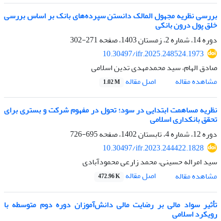
بررسی نظریه مجهول المالک دانستن سپرده‌های بانک بر اساس بررسی
خلق پول درون بانکی
دوره 14، شماره 2، زمستان 1403، صفحه
271-302
10.30497/ifr.2025.248524.1973
صادق الهام، سید محمدمهدی تدین اسلامی
اصل مقاله
مشاهده مقاله
1.02 M
نظریه مساهمت ابتدایی در سود؛ تحول در مفهوم شرکت و بستری برای
تحقق بانکداری اسلامی
دوره 12، شماره 4، تابستان 1402، صفحه
695-726
10.30497/ifr.2023.244422.1828
سید امراله حسینی، محمد زارعی محمودآبادی
اصل مقاله
مشاهده مقاله
472.96 K
تأثیر سواد مالی بر رضایت مالی دانش‌آموزان دوره دوم متوسطه با
رویکرد اسلامی