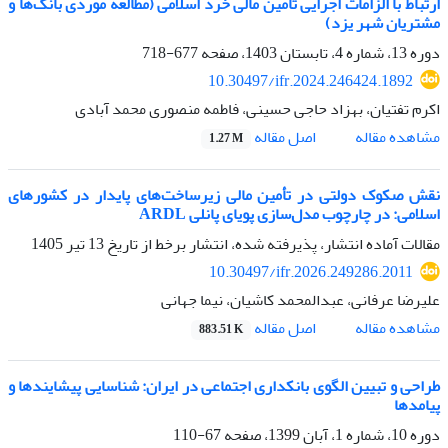
ارتباط با الزامات اجرایی تأمین مالی خرد اسلامی (مطالعه موردی بانک‌ها و
مشتریان شهر یزد)
دوره 13، شماره 4، تابستان 1403، صفحه
677-718
10.30497/ifr.2024.246424.1892
اکرم تفتیان، بهزاد حاجی حسینی، فاطمه منصوری محمد آبادی
اصل مقاله
مشاهده مقاله
1.27 M
نقش صکوک دولتی در تأمین مالی زیرساخت‌های پایدار در کشورهای
اسلامی: در چارچوب مدل‌سازی پویای پانلی ARDL
مقالات آماده انتشار، پذیرفته شده، انتشار برخط از تاریخ
13 تیر 1405
10.30497/ifr.2026.249286.2011
علیرضا عرفانی، عبدالمحمد کاشیان، نیما جهانی
اصل مقاله
مشاهده مقاله
883.51 K
طراحی و تبیین الگوی بانکداری اجتماعی در ایران: شناسایی پیشایندها و
پیامدها
دوره 10، شماره 1، آبان 1399، صفحه
67-110