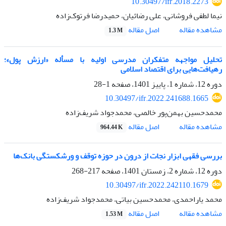
10.30497/ifr.2018.2273
نیما لطفی فروشانی، علی رضائیان، حمیدرضا فرتوک‌زاده
اصل مقاله
مشاهده مقاله
1.3 M
تحلیل مواجهه متفکران مدرسی اولیه با مسأله «ارزش پول»؛
رهیافت‌هایی برای اقتصاد اسلامی
دوره 12، شماره 1، پاییز 1401، صفحه
1-28
10.30497/ifr.2022.241688.1665
محمدحسین بهمن‌پور‌ خالصی، محمدجواد شریف‌زاده
اصل مقاله
مشاهده مقاله
964.44 K
بررسی فقهی ابزار نجات از درون در حوزه توقف و ورشکستگی بانک‌ها
دوره 12، شماره 2، زمستان 1401، صفحه
217-268
10.30497/ifr.2022.242110.1679
محمد یاراحمدی، محمدحسین بیاتی، محمدجواد شریف‌زاده
اصل مقاله
مشاهده مقاله
1.53 M