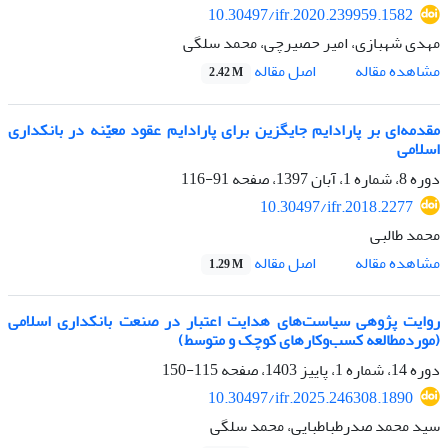
10.30497/ifr.2020.239959.1582
مهدی شهبازی، امیر حصیرچی، محمد سلگی
اصل مقاله
مشاهده مقاله
2.42 M
مقدمه‌ای بر پارادایم جایگزین برای پارادایم عقود معیّنه در بانکداری
اسلامی
دوره 8، شماره 1، آبان 1397، صفحه
91-116
10.30497/ifr.2018.2277
محمد طالبی
اصل مقاله
مشاهده مقاله
1.29 M
روایت پژوهی سیاست‌های هدایت اعتبار در صنعت بانکداری اسلامی
(موردمطالعه کسب‌وکارهای کوچک و متوسط)
دوره 14، شماره 1، پاییز 1403، صفحه
115-150
10.30497/ifr.2025.246308.1890
سید محمد صدرطباطبایی، محمد سلگی