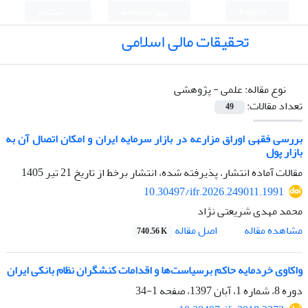
English
ورود به سامانه
ثبت نام
تحقیقات مالی اسلامی
نوع مقاله:
علمی - پژوهشی
تعداد مقالات:
49
بررسی فقهی اوراق مزارعه در بازار سرمایه ایران و امکان اتصال آن به
بازار پول
مقالات آماده انتشار، پذیرفته شده، انتشار برخط از تاریخ
21 تیر 1405
10.30497/ifr.2026.249011.1991
محمد مهدی شریعتی نژاد
اصل مقاله
مشاهده مقاله
740.56 K
واکاوی خردمایه حاکم برسیاست‌ها و اقدامات کنشگران نظام بانکی ایران
دوره 8، شماره 1، آبان 1397، صفحه
1-34