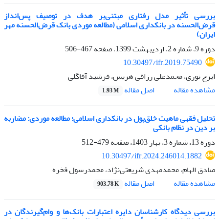
بررسی تأثیر مدل رفتاری مبتنی‌بر هدف در توصیف پس‌انداز
قرض‌الحسنه در بانکداری اسلامی (مطالعه موردی بانک قرض‌الحسنه مهر
ایران)
دوره 9، شماره 2، اردیبهشت 1399، صفحه
467-506
10.30497/ifr.2019.75490
ایرج نوری، محمدعلی رزاقی هریس، فرشید آقاگلی
اصل مقاله
مشاهده مقاله
1.93 M
تحلیل فقهی ماهیت خلق‌پول در بانکداری اسلامی؛ مطالعه موردی: مضاربه
بر دین در نظام بانکی
دوره 13، شماره 3، بهار 1403، صفحه
479-512
10.30497/ifr.2024.246014.1882
صادق الهام، محمدمهدی شریعتی‌نژاد، محمدرسول فخره
اصل مقاله
مشاهده مقاله
903.78 K
بررسی دیدگاه کارشناسان دایره اعتبارات بانک‌ها و وام‌گیرندگان در