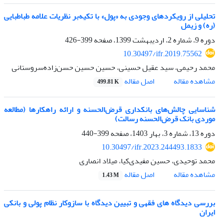
تحلیلی از رویکردهای وجودی به «پول» با تکیه‌بر نظریات علامه طباطبایی
(ره) و زیمل
دوره 9، شماره 2، اردیبهشت 1399، صفحه
399-426
10.30497/ifr.2019.75562
محمد رحیمی، سید عقیل حسینی، حسین حسین حسن‌زاده‌سروستانی
اصل مقاله
مشاهده مقاله
499.81 K
شناسایی چالش‌های بانکداری قرض‌الحسنه و ارائه راهکارها (مطالعه
موردی بانک قرض‌الحسنه رسالت)
دوره 13، شماره 3، بهار 1403، صفحه
399-440
10.30497/ifr.2023.244493.1833
محمد توحیدی، حسین مفیدی‌‎کیا، میلاد انصاری
اصل مقاله
مشاهده مقاله
1.43 M
بررسی دیدگاه های فقهی و تبیین دیدگاه با سازوکار نظام پولی و بانکی
ایران